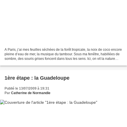
A Paris, j’ai mes feuilles séchées de la forêt tropicale, la noix de coco encore
pleine d’eau de mer, la musique du tambour. Sous ma fenêtre, habillées de
sombre, des souris grises foncent dans tous les sens. Ici, on vit la nature
comme une menace : trop...
1ère étape : la Guadeloupe
Publié le 13/07/2009 à 19:31
Par
Catherine de Normandie