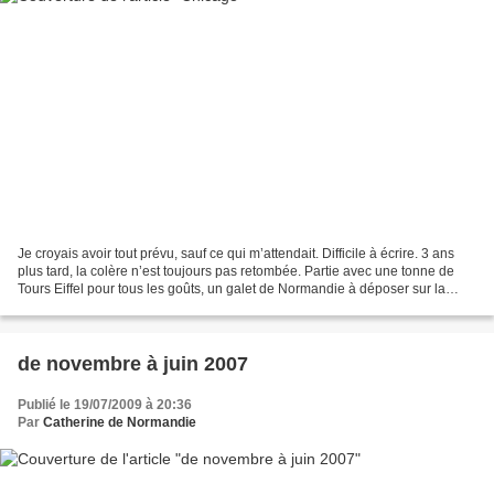
Je croyais avoir tout prévu, sauf ce qui m’attendait. Difficile à écrire. 3 ans
plus tard, la colère n’est toujours pas retombée. Partie avec une tonne de
Tours Eiffel pour tous les goûts, un galet de Normandie à déposer sur la
tombe de mon père, je suis...
de novembre à juin 2007
Publié le 19/07/2009 à 20:36
Par
Catherine de Normandie