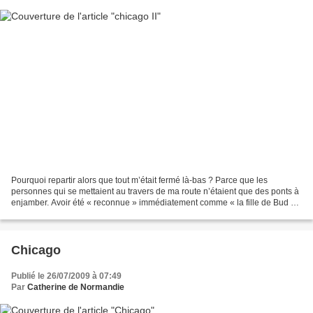
Pourquoi repartir alors que tout m’était fermé là-bas ? Parce que les
personnes qui se mettaient au travers de ma route n’étaient que des ponts à
enjamber. Avoir été « reconnue » immédiatement comme « la fille de Bud »
me dopait. On avait trouvé des ressemblances...
Chicago
Publié le 26/07/2009 à 07:49
Par
Catherine de Normandie