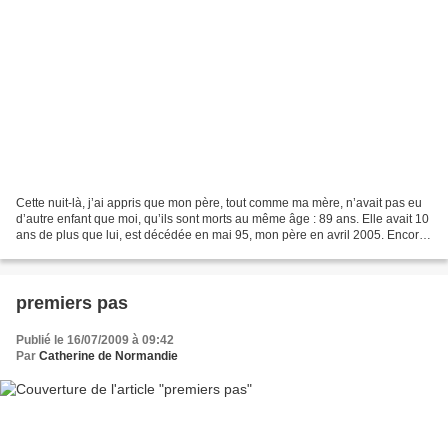
Cette nuit-là, j’ai appris que mon père, tout comme ma mère, n’avait pas eu
d’autre enfant que moi, qu’ils sont morts au même âge : 89 ans. Elle avait 10
ans de plus que lui, est décédée en mai 95, mon père en avril 2005. Encore
une fois, j’attends. J’avais...
premiers pas
Publié le 16/07/2009 à 09:42
Par
Catherine de Normandie