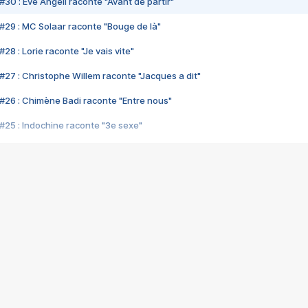
#30 : Eve Angeli raconte "Avant de partir"
#29 : MC Solaar raconte "Bouge de là"
28 : Lorie raconte "Je vais vite"
#27 : Christophe Willem raconte "Jacques a dit"
#26 : Chimène Badi raconte "Entre nous"
#25 : Indochine raconte "3e sexe"
#24 : Zaho raconte "C'est chelou"
#23 : Patrick Bruel raconte "Au café des délices"
#22 : Kyo raconte "Le chemin"
#21 : Nolwenn Leroy raconte "Cassé"
#20 : Patrick Hernandez raconte "Born to be alive"
#19 : Lorie raconte "Près de moi"
#18 : Michael Jones raconte "A nos actes manqués" (avec Jean-Jacque